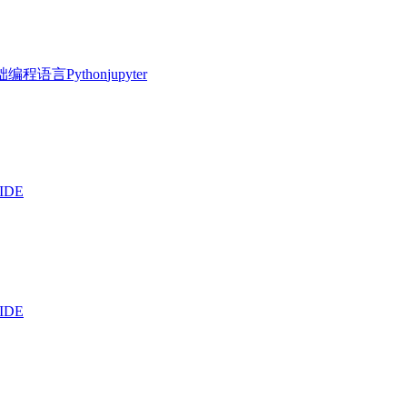
础
编程语言
Python
jupyter
IDE
IDE