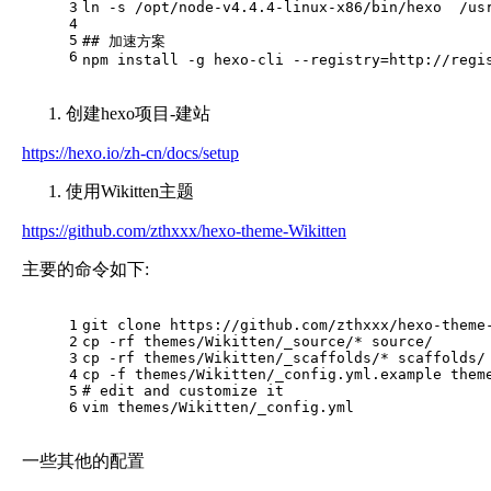
3
ln -s /opt/node-v4.4.4-linux-x86/bin/hexo  /us
4
5
## 加速方案
6
npm install -g hexo-cli --registry=http://regi
创建hexo项目-建站
https://hexo.io/zh-cn/docs/setup
使用Wikitten主题
https://github.com/zthxxx/hexo-theme-Wikitten
主要的命令如下:
1
git clone https://github.com/zthxxx/hexo-theme
2
cp -rf themes/Wikitten/_source/* source/
3
cp -rf themes/Wikitten/_scaffolds/* scaffolds/
4
cp -f themes/Wikitten/_config.yml.example them
5
# edit and customize it
6
vim themes/Wikitten/_config.yml
一些其他的配置