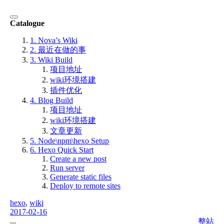
Catalogue
1. Nova’s Wiki
2. 最近在做的事
3. Wiki Build
项目地址
wiki环境搭建
插件优化
4. Blog Build
项目地址
wiki环境搭建
文章更新
5. Node\npm\hexo Setup
6. Hexo Quick Start
Create a new post
Run server
Generate static files
Deploy to remote sites
hexo
,
wiki
2017-02-16
...
整站