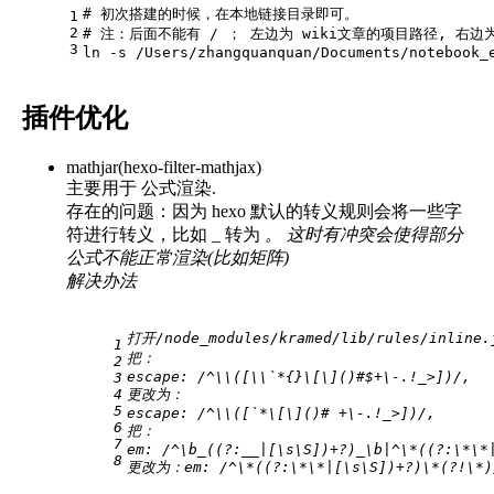
# 初次搭建的时候，在本地链接目录即可。
1
2
# 注：后面不能有 / ； 左边为 wiki文章的项目路径, 右边为
3
ln
 -s /Users/zhangquanquan/Documents/notebook_
插件优化
mathjar(hexo-filter-mathjax)
主要用于 公式渲染.
存在的问题：因为 hexo 默认的转义规则会将一些字
符进行转义，比如 _ 转为
。 这时有冲突会使得部分
公式不能正常渲染(比如矩阵)
解决办法
打开/node_modules/kramed/lib/rules/inline.
1
把：
2
escape: /^\\([\\`*{}\[\]()#$+\-.!_>])/,
3
4
更改为：
5
escape: /^\\([`*\[\]()# +\-.!_>])/,
6
把：
7
em: /^\b_((?:__|[\s\S])+?)_\b|^\*((?:\*\*
8
更改为：em: /^\*((?:\*\*|[\s\S])+?)\*(?!\*)