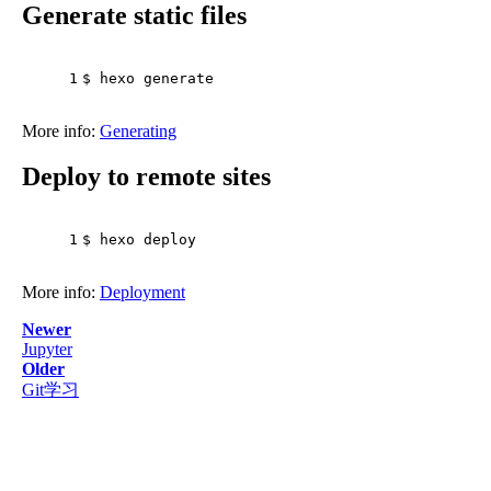
Generate static files
1
$ hexo generate
More info:
Generating
Deploy to remote sites
1
$ hexo deploy
More info:
Deployment
Newer
Jupyter
Older
Git学习