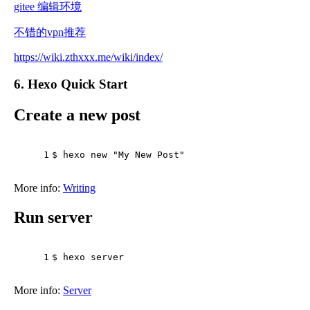
gitee 编辑环境
不错的vpn推荐
https://wiki.zthxxx.me/wiki/index/
6. Hexo Quick Start
Create a new post
1
$ hexo new 
"My New Post"
More info:
Writing
Run server
1
$ hexo server
More info:
Server