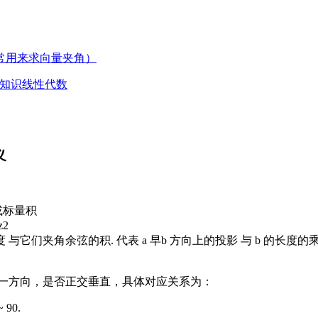
常用来求向量夹角）
学知识
线性代数
义
或标量积
z2
与它们夹角余弦的积. 代表 a 早b 方向上的投影 与 b 的长度的
一方向，是否正交垂直，具体对应关系为：
90.