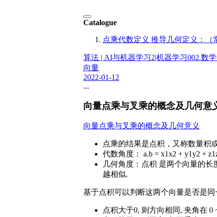
Catalogue
点乘代数定义 推导几何定义：（
算法 | AI与机器学习
2|机器学习
002.数
向量
2022-01-12
...
向量点乘与叉乘的概念及几何意
向量点乘与叉乘的概念及几何意义
点乘的结果是点积，又称数量积
代数角度： a.b = x1x2 + y1y2 + z1
几何角度：点积 是两个向量的长度 
越相似.
基于点积可以判断这两个向量是否是同
点积大于0, 则方向相同, 夹角在 0 ~ 