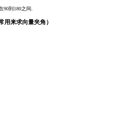
90到180之间.
（常用来求向量夹角）