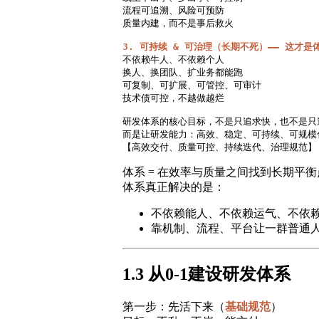
流程可追溯、风险可预防

质量内建，而不是事后救火

3. 可持续 & 可治理（长期不死）—— 这才是
不依赖牛人、不依赖个人

换人、换团队、扩业务都能跑

可复制、可扩展、可管控、可审计

技术债可控，不越做越烂

研发体系的核心目标，不是只追求快，也不是只追
而是让研发能力：高效、稳定、可持续、可规模
体系 = 在效率与质量之间找到长期平衡
体系真正解决的是：
不依赖能人、不依赖运气、不依
靠机制、流程、平台让一群普通
1.3 从0-1建设研发体系
第一步：先活下来（
基础规范
）