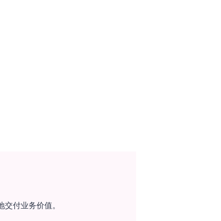
地交付业务价值。