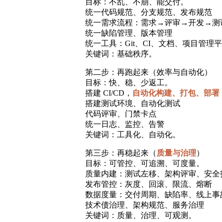
目标：不乱、不崩、能交付。
统一代码规范、分支规范、发布规范
统一需求流程：需求→评审→开发→测
统一缺陷管理、版本管理
统一工具：Git、CI、文档、项目管理
关键词：基础秩序。
第二步：再跑起来（效率与自动化）
目标：快、稳、少返工。
搭建 CI/CD，
自动化构建、打包、部署
搭建测试环境、自动化测试
代码评审、门禁卡点
统一日志、监控、告警
关键词：工具化、自动化。
第三步：再稳起来（
质量与治理
）
目标：可管控、可追溯、可度量。
质量内建：测试左移、架构评审、安全
发布管控：灰度、回滚、限流、熔断
数据度量：交付周期、缺陷率、线上事
技术债治理、架构规范、服务治理
关键词：质量、治理、可观测。