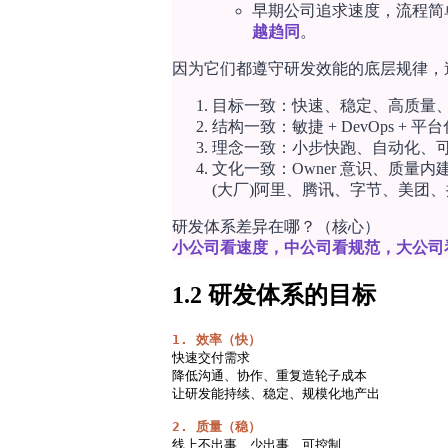
早期公司追求速度，流程简
越趋同
。
因为它们都遵守研发效能的底层规律，逃
目标一致：快速、稳定、高质量
结构一致：敏捷 + DevOps + 平
理念一致：小步快跑、自动化、
文化一致：Owner 意识、质量
(大厂)阿里、腾讯、字节、美团
研发体系差异在哪？（核心）
小公司看速度，中公司看规范，大公司看
1.2 研发体系的目标
1. 效率（快）
快速交付需求

降低沟通、协作、重复造轮子成本

让研发能持续、稳定、规模化地产出

2. 质量（稳）
线上不出事、少出事、可控制
