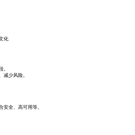
盘文化
段。
、减少风险。
合安全、高可用等。