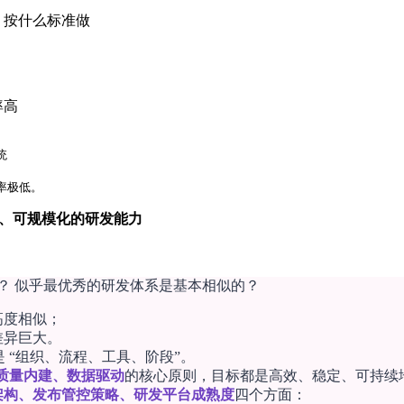
、按什么标准做
率高


复制、可规模化的研发能力
？ 似乎最优秀的研发体系是基本相似的？
高度相似；
差异巨大。
是 “组织、流程、工具、阶段”。
、质量内建、数据驱动
的核心原则，目标都是高效、稳定、可持续
架构、发布管控策略、研发平台成熟度
四个方面：