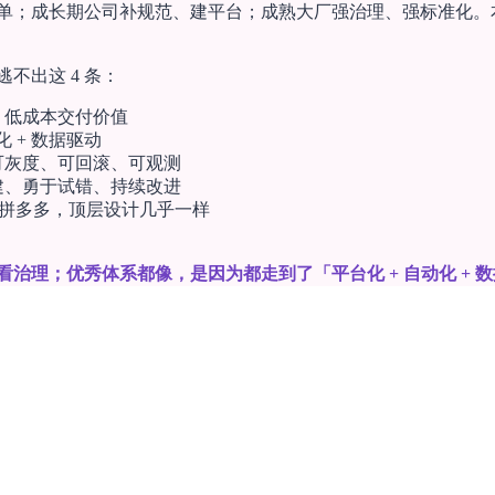
单；成长期公司补规范、建平台；成熟大厂强治理、强标准化。
不出这 4 条：
、低成本交付价值
台化 + 数据驱动
可灰度、可回滚、可观测
内建、勇于试错、持续改进
、拼多多，顶层设计几乎一样
治理；优秀体系都像，是因为都走到了「平台化 + 自动化 + 