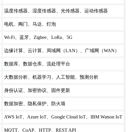
温度传感器、湿度传感器、光传感器、运动传感器
电机、阀门、马达、灯泡
Wi-Fi、蓝牙、Zigbee、LoRa、5G
边缘计算、云计算、局域网（LAN）、广域网（WAN）
数据库、数据仓库、流处理平台
大数据分析、机器学习、人工智能、预测分析
身份认证、加密协议、固件更新
数据加密、隐私保护、防火墙
AWS IoT、Azure IoT、Google Cloud IoT、IBM Watson IoT
MQTT、CoAP、HTTP、REST API