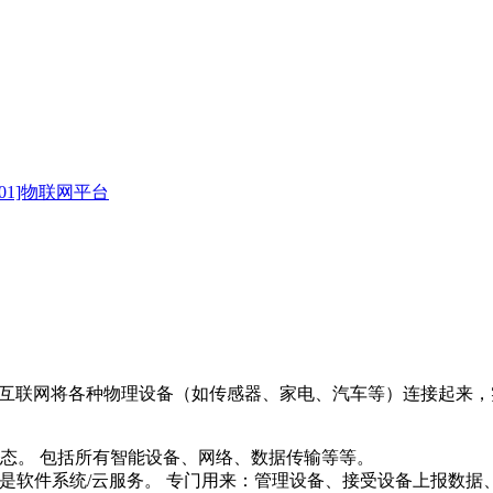
[01]物联网平台
s)，即物联网。通过互联网将各种物理设备（如传感器、家电、汽车等）连
生态。 包括所有智能设备、网络、数据传输等等。
”。 是软件系统/云服务。 专门用来：管理设备、接受设备上报数