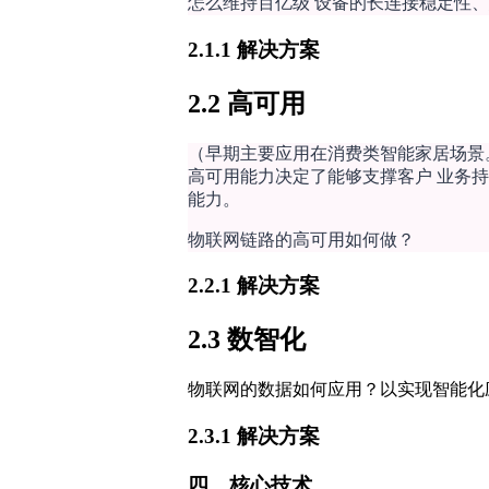
怎么维持百亿级 设备的长连接稳定性
2.1.1 解决方案
2.2 高可用
（早期主要应用在消费类智能家居场景
高可用能力决定了能够支撑客户 业务
能力。
物联网链路的高可用如何做？
2.2.1 解决方案
2.3 数智化
物联网的数据如何应用？以实现智能化
2.3.1 解决方案
四、核心技术