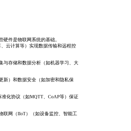
些硬件是物联网系统的基础。
计算、云计算等）实现数据传输和远程控
集与存储和数据分析（如机器学习、大
更新）和数据安全（如加密和隐私保
化协议（如MQTT、CoAP等）保证
联网（IIoT）（如设备监控、智能工