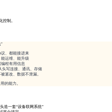
化控制。
”
协议、都能接进来
、能运维、能升级
据编程有用信息
从头写连接、通讯、存储
不被篡改、数据不泄漏。
即用的能力。
头造一套“设备联网系统”
过平台搞定