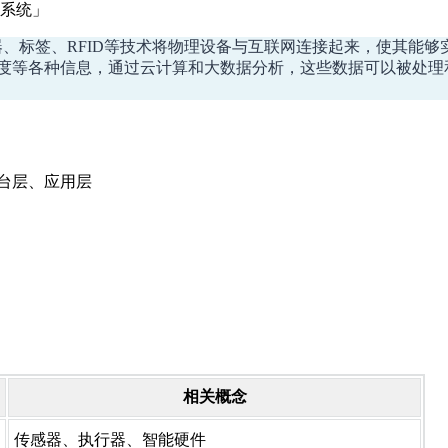
台系统」
器、标签、RFID等技术将物理设备与互联网连接起来，使其能
度等各种信息，通过云计算和大数据分析，这些数据可以被处理
台层、应用层
相关概念
传感器、执行器、智能硬件