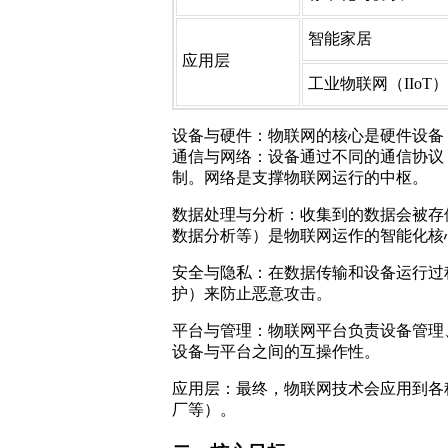
智能家居
应用层
工业物联网（IIoT）
设备与硬件：物联网的核心是硬件设备
通信与网络：设备通过不同的通信协议（
制。网络是支撑物联网运行的中枢。
数据处理与分析：收集到的数据会被存
数据分析等）是物联网运作的智能化核
安全与隐私：在数据传输和设备运行过
护）来防止恶意攻击。
平台与管理：物联网平台负责设备管理、
设备与平台之间的互操作性。
应用层：最终，物联网技术会应用到各
厂等）。