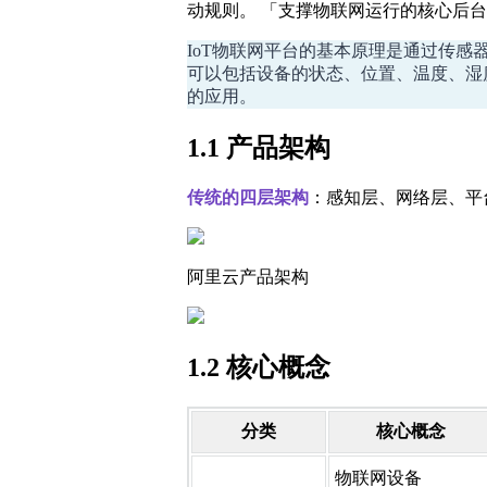
动规则。 「支撑物联网运行的核心后
IoT物联网平台的基本原理是通过传感
可以包括设备的状态、位置、温度、湿
的应用。
1.1 产品架构
传统的四层架构
：感知层、网络层、平
阿里云产品架构
1.2 核心概念
分类
核心概念
物联网设备