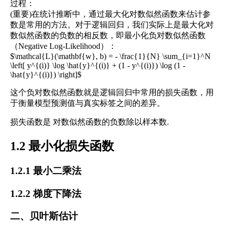
过程：
(重要)在统计推断中，通过最大化对数似然函数来估计参
数是常用的方法。对于逻辑回归，我们实际上是最大化对
数似然函数的负数的相反数，即最小化负对数似然函数
（Negative Log-Likelihood）：
$\mathcal{L}(\mathbf{w}, b) = - \frac{1}{N} \sum_{i=1}^N
\left[ y^{(i)} \log \hat{y}^{(i)} + (1 - y^{(i)}) \log (1 -
\hat{y}^{(i)}) \right]$
这个负对数似然函数就是逻辑回归中常用的损失函数，用
于衡量模型预测值与真实标签之间的差异。
损失函数是 对数似然函数的负数除以样本数.
1.2 最小化损失函数
1.2.1 最小二乘法
1.2.2 梯度下降法
二、贝叶斯估计