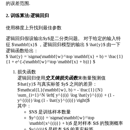
的误差范围.
2. 训练算法:逻辑回归
使用梯度上升找到最佳参数
逻辑回归假设输出$y$是二分类问题。 对于给定的输入特
征 $\mathbf{x}$ ，逻辑回归模型的输出 $ \hat{y}$ 由一下
逻辑函数给出：
$ \hat{y} = \sigma(\mathbf{w}^\top \mathbf{x} + b) = \frac{1}
{1 + e^{-(\mathbf{w}^\top \mathbf{x} + b)}} $
损失函数
逻辑回归使用
交叉熵损失函数
来衡量预测值
$\hat{y}$ 与真实标签 $y$ 之间的差异：
$\mathcal{L}(\mathbf{w}, b) = - \frac{1}{N}
\sum_{i=1}^N \left[ y^{(i)} \log \hat{y}^{(i)} + (1 -
y^{(i)}) \log (1 - \hat{y}^{(i)}) \right]$
其中：
$N$ 是训练样本数量
$y^{(i)} = \sigma(\mathbf{w}^\top
\mathbf{x^{(i)}} + b)$ 是对样本 $i$ 的预测概率
$y^{(i)}$ 是样本 $i$ 的真实标签