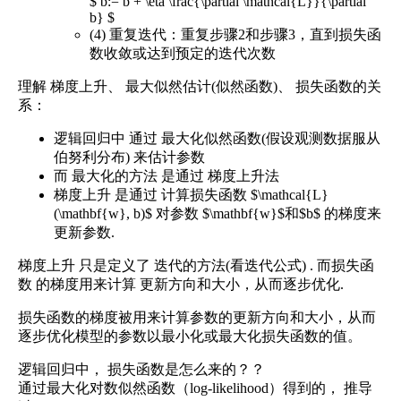
$ b:= b + \eta \frac{\partial \mathcal{L}}{\partial
b} $
(4) 重复迭代：重复步骤2和步骤3，直到损失函
数收敛或达到预定的迭代次数
理解 梯度上升、 最大似然估计(似然函数)、 损失函数的关
系：
逻辑回归中 通过 最大化似然函数(假设观测数据服从
伯努利分布) 来估计参数
而 最大化的方法 是通过 梯度上升法
梯度上升 是通过 计算损失函数 $\mathcal{L}
(\mathbf{w}, b)$ 对参数 $\mathbf{w}$和$b$ 的梯度来
更新参数.
梯度上升 只是定义了 迭代的方法(看迭代公式) . 而损失函
数 的梯度用来计算 更新方向和大小，从而逐步优化.
损失函数的梯度被用来计算参数的更新方向和大小，从而
逐步优化模型的参数以最小化或最大化损失函数的值。
逻辑回归中， 损失函数是怎么来的？？
通过最大化对数似然函数（log-likelihood）得到的， 推导