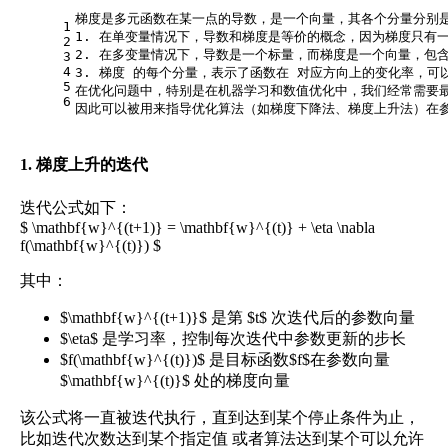
梯度是多元函数在某一点的导数，是一个向量，其各个分量分别
1
1. 在单变量情况下，导数和梯度是等价的概念，因为梯度只有一
2
2. 在多变量情况下，导数是一个标量，而梯度是一个向量，包
3
4
3. 梯度 的每个分量，表示了函数在 对应方向上的变化率，可
5
在优化问题中，特别是在机器学习和数值优化中，我们经常需要
6
因此可以被用来指导优化算法（如梯度下降法、梯度上升法）在
1. 梯度上升的迭代
迭代公式如下：
$ \mathbf{w}^{(t+1)} = \mathbf{w}^{(t)} + \eta \nabla
f(\mathbf{w}^{(t)}) $
其中：
$\mathbf{w}^{(t+1)}$ 是第 $t$ 次迭代后的参数向量
$\eta$ 是学习率，控制每次迭代中参数更新的步长
$f(\mathbf{w}^{(t)})$ 是目标函数$f$在参数向量
$\mathbf{w}^{(t)}$ 处的梯度向量
该公式将一直被迭代执行，直到达到某个停止条件为止，
比如迭代次数达到某个指定值 或者算法达到某个可以允许