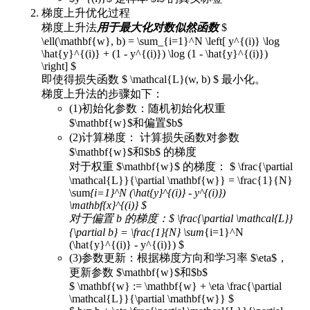
梯度上升优化过程
梯度上升法
用于最大化对数似然函数
$
\ell(\mathbf{w}, b) = \sum_{i=1}^N \left[ y^{(i)} \log
\hat{y}^{(i)} + (1 - y^{(i)}) \log (1 - \hat{y}^{(i)})
\right] $
即使得损失函数 $ \mathcal{L}(w, b) $ 最小化。
梯度上升法的步骤如下：
(1)初始化参数：随机初始化权重
$\mathbf{w}$和偏置$b$
(2)计算梯度： 计算损失函数对参数
$\mathbf{w}$和$b$ 的梯度
对于权重 $\mathbf{w}$ 的梯度： $ \frac{\partial
\mathcal{L}}{\partial \mathbf{w}} = \frac{1}{N}
\sum
{i=1}^N (\hat{y}^{(i)} - y^{(i)})
\mathbf{x}^{(i)} $
对于偏置 b 的梯度：$ \frac{\partial \mathcal{L}}
{\partial b} = \frac{1}{N} \sum
{i=1}^N
(\hat{y}^{(i)} - y^{(i)}) $
(3)参数更新：根据梯度方向和学习率 $\eta$，
更新参数 $\mathbf{w}$和$b$
$ \mathbf{w} := \mathbf{w} + \eta \frac{\partial
\mathcal{L}}{\partial \mathbf{w}} $