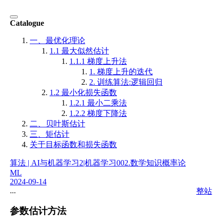
Catalogue
一、最优化理论
1.1 最大似然估计
1.1.1 梯度上升法
1. 梯度上升的迭代
2. 训练算法:逻辑回归
1.2 最小化损失函数
1.2.1 最小二乘法
1.2.2 梯度下降法
二、贝叶斯估计
三、矩估计
关于目标函数和损失函数
算法 | AI与机器学习
2|机器学习
002.数学知识
概率论
ML
2024-09-14
...
整站
参数估计方法