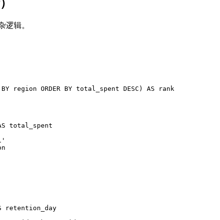
析）
杂逻辑。
）
BY
 region 
ORDER
BY
 total_spent 
DESC
) 
AS
 rank
AS
 total_spent
1'
on
S
 retention_day