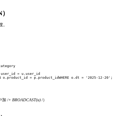
N）
度。
category
.user_id 
=
 u.user_id
N
 o.product_id 
=
 p.product_idWHERE o.dt 
=
'2025-12-20'
;
中加 /
+ BROADCAST(u)
/）