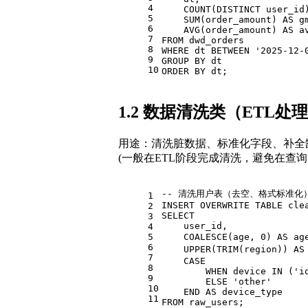
4
COUNT
(
DISTINCT
 user_id
5
SUM
(order_amount) 
AS
 g
6
AVG
(order_amount) 
AS
 a
7
FROM
 dwd_orders
8
WHERE
 dt 
BETWEEN
'2025-12-
9
GROUP
BY
 dt
10
ORDER
BY
 dt;
1.2 数据清洗类（ETL处
用途：清洗脏数据、标准化字段、补全
(一般在ETL阶段完成清洗，避免在查询
-- 清洗用户表（去空、格式标准化
1
INSERT
 OVERWRITE 
TABLE
 cle
2
SELECT
3
    user_id,
4
5
COALESCE
(age, 
0
) 
AS
 ag
6
UPPER
(
TRIM
(region)) 
AS
7
CASE
8
WHEN
 device 
IN
 (
'i
9
ELSE
'other'
10
END
AS
 device_type
11
FROM
 raw_users;