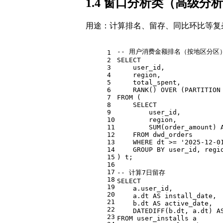
1.4 窗口分析类（高级分
用途：计算排名、留存、同比环比等复
-- 用户消费金额排名（按地区分区
1
2
SELECT
3
    user_id,
4
    region,
5
    total_spent,
6
RANK
() 
OVER
 (
PARTITION
7
FROM
 (
8
SELECT
9
        user_id,
10
        region,
11
SUM
(order_amount) 
12
FROM
 dwd_orders
13
WHERE
 dt 
>=
'2025-12-0
14
GROUP
BY
 user_id, regi
15
) t;
16
17
-- 计算7日留存
18
SELECT
19
    a.user_id,
20
    a.dt 
AS
 install_date,
21
    b.dt 
AS
 active_date,
22
    DATEDIFF(b.dt, a.dt) 
A
23
FROM
 user_installs a