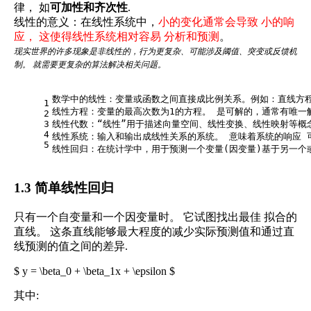
律， 如
可加性和齐次性
.
线性的意义：在线性系统中，
小的变化通常会导致 小的响
应， 这使得线性系统相对容易 分析和预测
。
现实世界的许多现象是非线性的，行为更复杂、可能涉及阈值、突变或反馈机
制。 就需要更复杂的算法解决相关问题。
数学中的线性：变量或函数之间直接成比例关系。例如：直线方程y=
1
线性方程：变量的最高次数为1的方程。 是可解的，通常有唯一
2
3
线性代数：“线性”用于描述向量空间、线性变换、线性映射等概念
4
线性系统：输入和输出成线性关系的系统。 意味着系统的响应 
5
线性回归：在统计学中，用于预测一个变量(因变量)基于另一个
1.3 简单线性回归
只有一个自变量和一个因变量时。 它试图找出最佳 拟合的
直线。 这条直线能够最大程度的减少实际预测值和通过直
线预测的值之间的差异.
$ y = \beta_0 + \beta_1x + \epsilon $
其中: