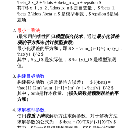
\beta_2 x_2 + \ldots + \beta_n x_n + \epsilon $
其中$ x_1 , x_2 , \ldots ,x_n $ 是自变量， $ \beta_1,
\beta_2,\ldots ,\beta_n $ 是模型参数，$ \epsilon $是误
差项.
最小二乘法
(最常用的线性回归
模型拟合技术
，通过
最小化误差
项的平方和
来
估计模型参数
)
最小化误差的平方和，即 $ S = \sum_{i=1}^{m} (y_i -
\hat{y}_i)^2 $
其中，$ y_i $ 是实际值， $ \hat{y}_i $ 是模型预测
值。
构建目标函数
构建损失函数（通常是均方误差）：$ J(\beta) =
\frac{1}{2m} \sum_{i=1}^{m} (y_i - \hat{y}_i)^2 $
其中，$m$是样本数量. （
损失函数是预测误差的平
方和
）
求解模型参数
.
使用
梯度下降
或解析方法求解参数。对于解析方法，
求解参数的公式为： $ \beta = (X^TX)^{-1}X^Ty $
其中，$ \beta $是模型参数向量，$X$ 是设计矩阵，