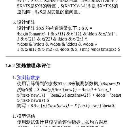
$X^T$是$X$的转置，$(X^TX)^{-1}$ 是 $X^TX$的
逆矩阵，$y$是因变量的值向量。
设计矩阵
设计矩阵 $X$ 的构造通常如下：$ X =
\begin{bmatrix} 1 & x
{11} & x
{12} & \ldots & x
{1n} \\
1 & x
{21} & x
{22} & \ldots & x
{2n} \\
\vdots & \vdots & \vdots & \ddots & \vdots \\
1 & x
{m1} & x
{m2} & \ldots & x_{mn} \end{bmatrix} $
1.6.2 预测(推理)和评估
预测新数据
使用训练得到的参数$\beta$来预测新数据点$x
{new}$
的$y$值：$ \hat{y}
{\text{new}} = \beta
0 + \beta_1
x
{\text{new1}} + \beta
2 x
{\text{new2}} + \ldots + \beta
n
x
{\text{newn}} $
简写：$ \hat{y}
{\text{new}} = X
{\text{new}} \beta $
模型评估
使用测试集计算模型的评估指标，如均方误差