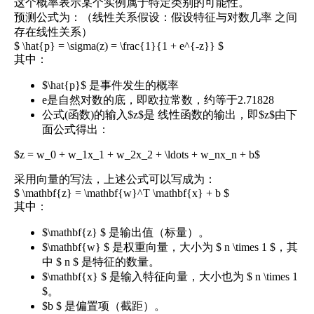
这个概率表示某个实例属于特定类别的可能性。
预测公式为：（线性关系假设：假设特征与对数几率 之间
存在线性关系）
$ \hat{p} = \sigma(z) = \frac{1}{1 + e^{-z}} $
其中：
$\hat{p}$ 是事件发生的概率
e是自然对数的底，即欧拉常数，约等于2.71828
公式(函数)的输入$z$是 线性函数的输出，即$z$由下
面公式得出：
$z = w_0 + w_1x_1 + w_2x_2 + \ldots + w_nx_n + b$
采用向量的写法，上述公式可以写成为：
$ \mathbf{z} = \mathbf{w}^T \mathbf{x} + b $
其中：
$\mathbf{z} $ 是输出值（标量）。
$\mathbf{w} $ 是权重向量，大小为 $ n \times 1 $，其
中 $ n $ 是特征的数量。
$\mathbf{x} $ 是输入特征向量，大小也为 $ n \times 1
$。
$b $ 是偏置项（截距）。