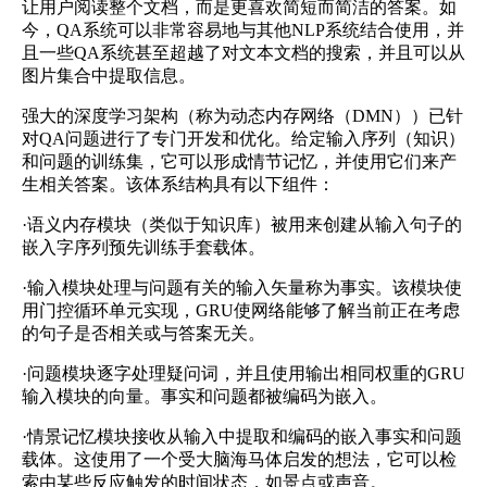
让用户阅读整个文档，而是更喜欢简短而简洁的答案。如
今，QA系统可以非常容易地与其他NLP系统结合使用，并
且一些QA系统甚至超越了对文本文档的搜索，并且可以从
图片集合中提取信息。
强大的深度学习架构（称为动态内存网络（DMN））已针
对QA问题进行了专门开发和优化。给定输入序列（知识）
和问题的训练集，它可以形成情节记忆，并使用它们来产
生相关答案。该体系结构具有以下组件：
·语义内存模块（类似于知识库）被用来创建从输入句子的
嵌入字序列预先训练手套载体。
·输入模块处理与问题有关的输入矢量称为事实。该模块使
用门控循环单元实现，GRU使网络能够了解当前正在考虑
的句子是否相关或与答案无关。
·问题模块逐字处理疑问词，并且使用输出相同权重的GRU
输入模块的向量。事实和问题都被编码为嵌入。
·情景记忆模块接收从输入中提取和编码的嵌入事实和问题
载体。这使用了一个受大脑海马体启发的想法，它可以检
索由某些反应触发的时间状态，如景点或声音。